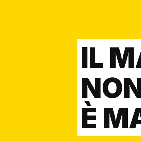
IL 
NON
È M