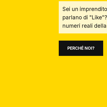
Sei un imprendito
parlano di "Like
numeri reali della 
PERCHÉ NOI?